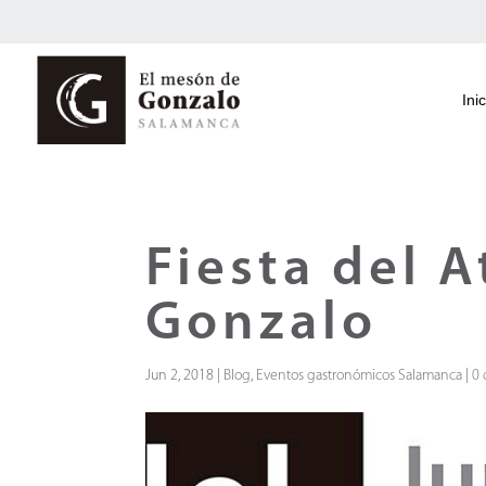
Inic
Fiesta del 
Gonzalo
Jun 2, 2018
|
Blog
,
Eventos gastronómicos Salamanca
|
0 