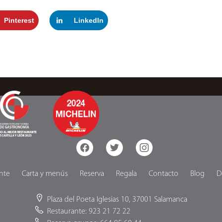
Pinterest
LinkedIn
facebook
twitter
instagram
nte
Carta y menús
Reserva
Regala
Contacto
Blog
D
Plaza del Poeta Iglesias 10, 37001 Salamanca
Restaurante: 923 21 72 22