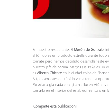
En nuestro restaurante, El
Mesón de Gonzalo
, i
El túnido es un producto estrella durante todo 
tomate pero hemos decidido desarrollar este ev
nuestro jefe de cocina,
Marcos Del Valle
, es un 
es
Alberto Chicote
en la ciudad china de Shangh
Así, los amantes del túnido van a tener la opor
Parpatana
glaseada con ají amarillo; en Atún asa
tomarlo en el interior del establecimiento o en 
¡Comparte esta publicación!