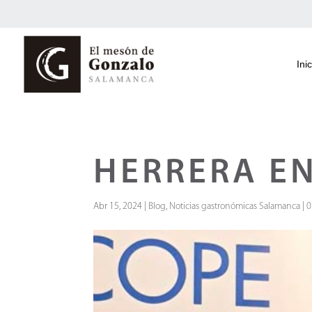
Inic
HERRERA E
Abr 15, 2024
|
Blog
,
Noticias gastronómicas Salamanca
|
0