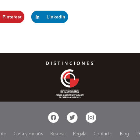
Pinterest
LinkedIn
DISTINCIONES
facebook
twitter
instagram
nte
Carta y menús
Reserva
Regala
Contacto
Blog
D