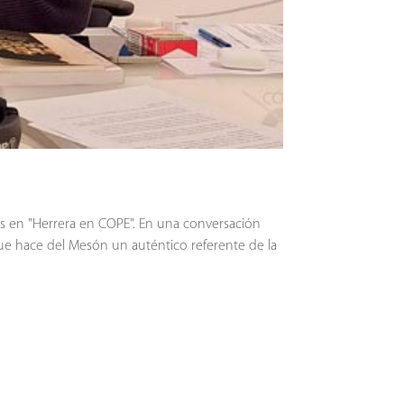
es en "Herrera en COPE". En una conversación
ue hace del Mesón un auténtico referente de la