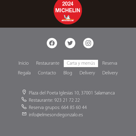
facebook
twitter
instagram
Inicio
Restaurante
Carta y menús
Reserva
Regala
Contacto
Blog
Delivery
Delivery
Plaza del Poeta Iglesias 10, 37001 Salamanca
Restaurante: 923 21 72 22
Reserva grupos: 664 85 60 44
info@elmesondegonzalo.es