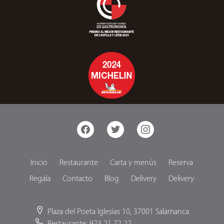
facebook
twitter
instagram
Inicio
Restaurante
Carta y menús
Reserva
Regala
Contacto
Blog
Delivery
Delivery
Plaza del Poeta Iglesias 10, 37001 Salamanca