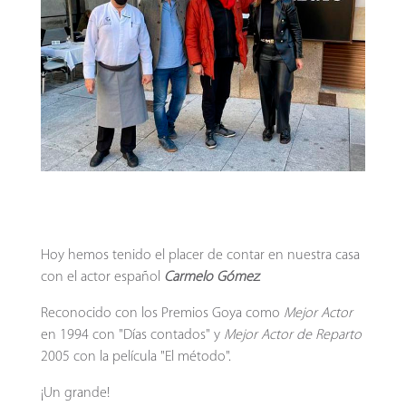
Hoy hemos tenido el placer de contar en nuestra casa
con el actor español
Carmelo Gómez
.
Reconocido con los Premios Goya como
Mejor Actor
en 1994 con "Días contados" y
Mejor Actor de Reparto
2005 con la película "El método".
¡Un grande!