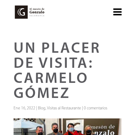
UN PLACER
DE VISITA:
CARMELO
GÓMEZ
Ene 16, 2022
|
Blog
,
Visitas al Restaurante
|
0 comentarios