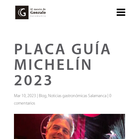
PLACA GUÍA
MICHELÍN
2023
Mar 10, 2023
|
Blog
,
Noticias gastronómicas Salamanca
|
0
comentarios