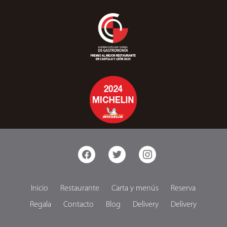
facebook
twitter
instagram
Inicio
Restaurante
Carta y menús
Reserva
Regala
Contacto
Blog
Delivery
Delivery