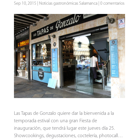
Sep 10, 2015
|
Noticias gastronómicas Salamanca
|
0 comentarios
Las Tapas de Gonzalo quiere dar la bienvenida a la
temporada estival con una gran Fiesta de
inauguración, que tendrá lugar este jueves día 25.
Showcookings, degustaciones, coctelería, photocall…