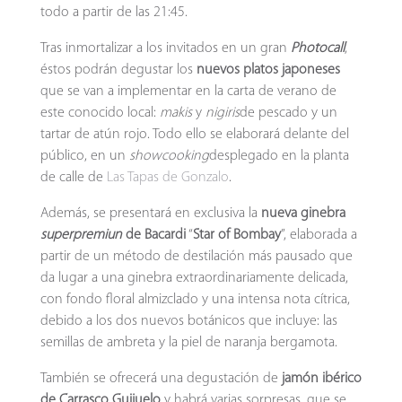
todo a partir de las 21:45.
Tras inmortalizar a los invitados en un gran
Photocall
,
éstos podrán degustar los
nuevos platos japoneses
que se van a implementar en la carta de verano de
este conocido local:
makis
y
nigiris
de pescado y un
tartar de atún rojo. Todo ello se elaborará delante del
público, en un
showcooking
desplegado en la planta
de calle de
Las Tapas de Gonzalo
.
Además, se presentará en exclusiva la
nueva ginebra
s
uperpremiun
de Bacardi
“
Star of Bombay
”, elaborada a
partir de un método de destilación más pausado que
da lugar a una ginebra extraordinariamente delicada,
con fondo floral almizclado y una intensa nota cítrica,
debido a los dos nuevos botánicos que incluye: las
semillas de ambreta y la piel de naranja bergamota.
También se ofrecerá una degustación de
jamón ibérico
de Carrasco Guijuelo
y habrá varias sorpresas, que se