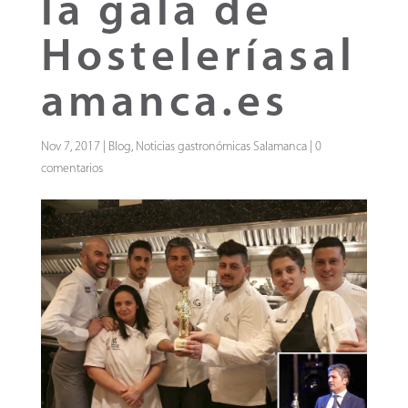
la gala de
Hosteleríasal
amanca.es
Nov 7, 2017
|
Blog
,
Noticias gastronómicas Salamanca
|
0
comentarios