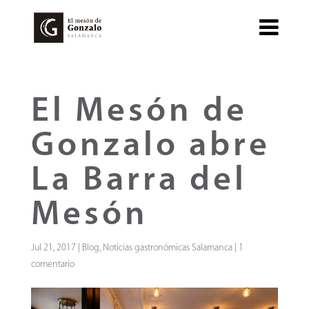
El Mesón de
Gonzalo abre
La Barra del
Mesón
Jul 21, 2017
|
Blog
,
Noticias gastronómicas Salamanca
|
1
comentario