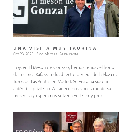
UNA VISITA MUY TAURINA
Oct 23, 2023
|
Blog
,
Visitas al Restaurante
Hoy, en El Mesón de Gonzalo, hemos tenido el honor
de recibir a Rafa Garrido, director general de la Plaza de
Toros de Las Ventas en Madrid. Su visita ha sido un
auténtico privilegio. Agradecemos sinceramente su
presencia y esperamos volver a verle muy pronto....