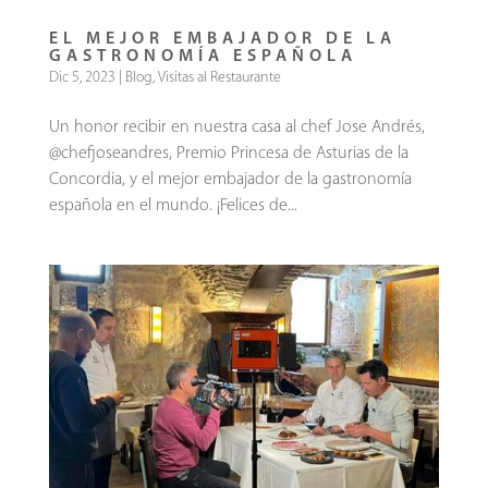
EL MEJOR EMBAJADOR DE LA
GASTRONOMÍA ESPAÑOLA
Dic 5, 2023
|
Blog
,
Visitas al Restaurante
Un honor recibir en nuestra casa al chef Jose Andrés,
@chefjoseandres, Premio Princesa de Asturias de la
Concordia, y el mejor embajador de la gastronomía
española en el mundo. ¡Felices de...