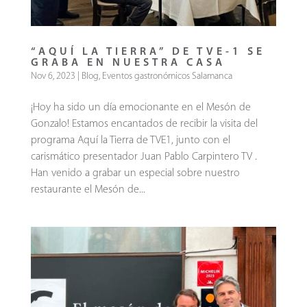
“AQUÍ LA TIERRA” DE TVE-1 SE
GRABA EN NUESTRA CASA
Nov 6, 2023
|
Blog
,
Eventos gastronómicos Salamanca
¡Hoy ha sido un día emocionante en el Mesón de
Gonzalo! Estamos encantados de recibir la visita del
programa Aquí la Tierra de TVE1, junto con el
carismático presentador Juan Pablo Carpintero TV .
Han venido a grabar un especial sobre nuestro
restaurante el Mesón de...