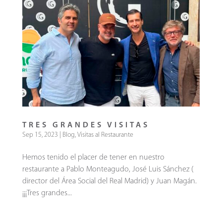
TRES GRANDES VISITAS
Sep 15, 2023
|
Blog
,
Visitas al Restaurante
Hemos tenido el placer de tener en nuestro
restaurante a Pablo Monteagudo, José Luis Sánchez (
director del Área Social del Real Madrid) y Juan Magán.
¡¡¡Tres grandes...