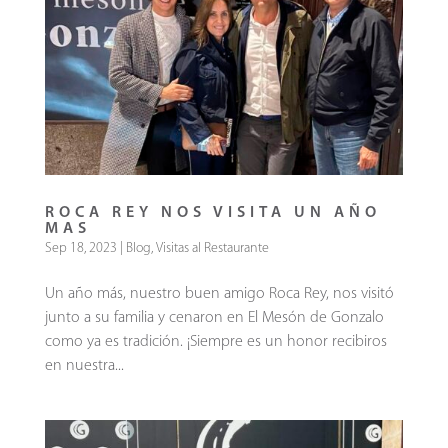
ROCA REY NOS VISITA UN AÑO
MAS
Sep 18, 2023
|
Blog
,
Visitas al Restaurante
Un año más, nuestro buen amigo Roca Rey, nos visitó
junto a su familia y cenaron en El Mesón de Gonzalo
como ya es tradición. ¡Siempre es un honor recibiros
en nuestra...