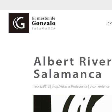
Inic
Albert Rive
Salamanca
Feb 2, 2018
|
Blog
,
Visitas al Restaurante
|
0 comentarios