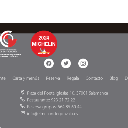
facebook
twitter
instagram
nte
Carta y menús
Reserva
Regala
Contacto
Blog
D
Plaza del Poeta Iglesias 10, 37001 Salamanca
Restaurante: 923 21 72 22
Reserva grupos: 664 85 60 44
info@elmesondegonzalo.es
.