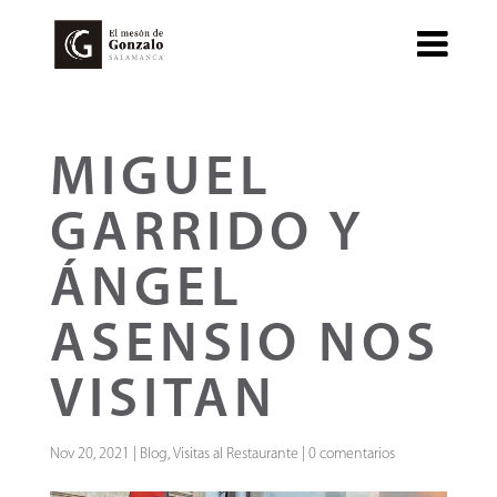
MIGUEL
GARRIDO Y
ÁNGEL
ASENSIO NOS
VISITAN
Nov 20, 2021
|
Blog
,
Visitas al Restaurante
|
0 comentarios