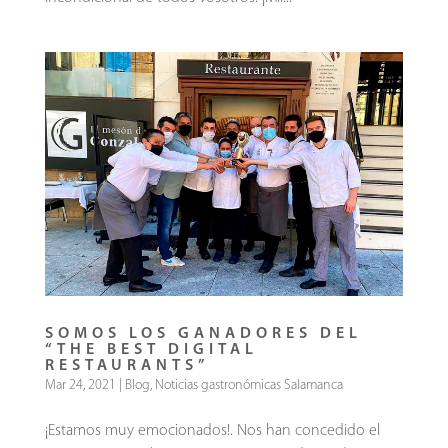
SOMOS LOS GANADORES DEL
“THE BEST DIGITAL
RESTAURANTS”
Mar 24, 2021
|
Blog
,
Noticias gastronómicas Salamanca
¡Estamos muy emocionados!. Nos han concedido el