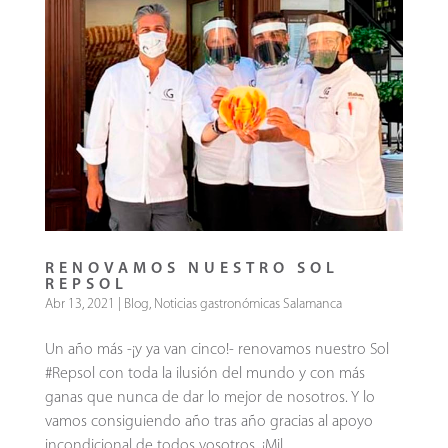
RENOVAMOS NUESTRO SOL
REPSOL
Abr 13, 2021
|
Blog
,
Noticias gastronómicas Salamanca
Un año más -¡y ya van cinco!- renovamos nuestro Sol
#Repsol con toda la ilusión del mundo y con más
ganas que nunca de dar lo mejor de nosotros. Y lo
vamos consiguiendo año tras año gracias al apoyo
incondicional de todos vosotros. ¡Mil...