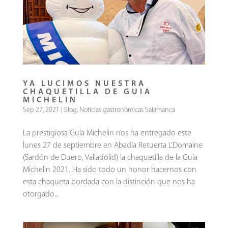
YA LUCIMOS NUESTRA
CHAQUETILLA DE GUIA
MICHELIN
Sep 27, 2021
|
Blog
,
Noticias gastronómicas Salamanca
La prestigiosa Guía Michelin nos ha entregado este
lunes 27 de septiembre en Abadía Retuerta L’Domaine
(Sardón de Duero, Valladolid) la chaquetilla de la Guía
Michelin 2021. Ha sido todo un honor hacernos con
esta chaqueta bordada con la distinción que nos ha
otorgado...