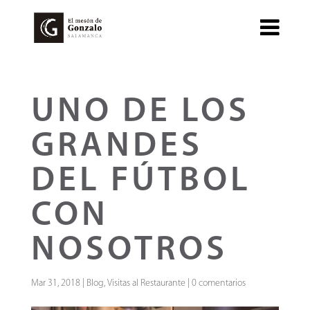
UNO DE LOS
GRANDES
DEL FÚTBOL
CON
NOSOTROS
Mar 31, 2018
|
Blog
,
Visitas al Restaurante
|
0 comentarios